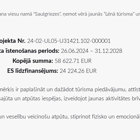
na viesu namā "Saulgriezes", ņemot vērā jaunās “Lēnā tūrisma” u
ojekta Nr.
24-02-UL05-U31421.102-000001
ta īstenošanas periods:
26.06.2024 – 31.12.2028
Kopējā summa:
58 622.71 EUR
ES līdzfinansējums:
24 224.26 EUR
mērķis ir paplašināt un dažādot tūrisma piedāvājumu, attīs
sajūta un atpūtas iespējas, izveidojot jaunas aktivitātes br
un veselību veicinošu atpūtu, stiprinot fizisko un emocionāl