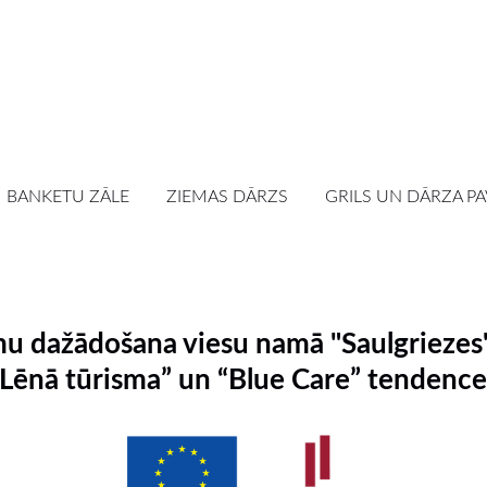
BANKETU ZĀLE
ZIEMAS DĀRZS
GRILS UN DĀRZA PA
u dažādošana viesu namā "Saulgriezes"
“Lēnā tūrisma” un “Blue Care” tendence