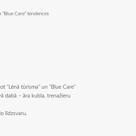
n “Blue Care” tendences
tot "Lēnā tūrisma" un "Blue Care"
īvā dabā – āra kubla, trenažieru
o līdzsvaru.