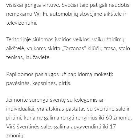
visiškai įrengta virtuve. Svečiai taip pat gali naudotis
nemokamu Wi-Fi, automobilių stovėjimo aikštele ir
televizoriumi.
Teritorijoje siūlomos įvairios veiklos: vaikų žaidimų
aikštelė, vaikams skirta „Tarzanas“ kliūčių trasa, stalo
tenisas, laužavietė.
Papildomos paslaugos už papildomą mokestį:
pavėsinės, kepsninės, pirtis.
Jei norite surengti šventę su kolegomis ar
individualiai, yra atskiras pastatas su šventine sale ir
pirtimi, kuriame galima rengti renginius iki 60 žmonių.
Virš šventinės salės galima apgyvendinti iki 17
žmonių.