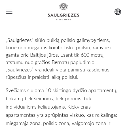
„Saulgriezes“ siūlo puikią poilsio galimybę tiems,
kurie nori mėgautis komfortišku poilsiu, ramybe ir
gamta prie Baltijos jūros. Esant tik 600 metrų
atstumu nuo gražios Bernatų paplūdimio,
„Saulgriezes“ yra ideali vieta pamiršti kasdienius
rūpesčius ir praleisti laiką poilsiui.
Svečiams siūloma 10 skirtingo dydžio apartamentų,
tinkamų tiek šeimoms, tiek poroms, tiek
individualiems keliautojams. Kiekvienas
apartamentas yra aprūpintas viskuo, kas reikalinga:
miegamąja zona, poilsio zona, valgomojo zona ir