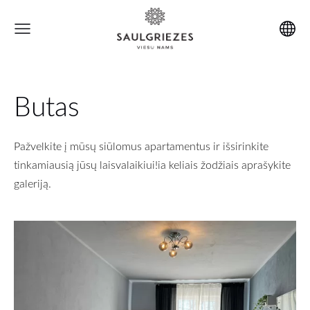
Butas
Č
Pažvelkite į mūsų siūlomus apartamentus ir išsirinkite
tinkamiausią jūsų laisvalaikiui!ia keliais žodžiais aprašykite
galeriją.