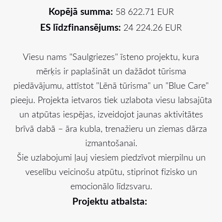
Kopējā summa:
58 622.71 EUR
ES līdzfinansējums:
24 224.26 EUR
Viesu nams "Saulgriezes" īsteno projektu, kura
mērķis ir paplašināt un dažādot tūrisma
piedāvājumu, attīstot "Lēnā tūrisma" un "Blue Care"
pieeju. Projekta ietvaros tiek uzlabota viesu labsajūta
un atpūtas iespējas, izveidojot jaunas aktivitātes
brīvā dabā – āra kubla, trenažieru un ziemas dārza
izmantošanai.
Šie uzlabojumi ļauj viesiem piedzīvot mierpilnu un
veselību veicinošu atpūtu, stiprinot fizisko un
emocionālo līdzsvaru.
Projektu atbalsta: