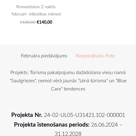
Romantiskas 2 naktis
februārī- mīlestības mēnesī
€140,00
€180,00
Februāra piedāvājums
Korporatīvais-Foto
Projekts: Tūrisma pakalpojumu dažādošana viesu namā
"Saulgriezes", ņemot vērā jaunās “Lēnā tūrisma” un “Blue
Care” tendences
Projekta Nr.
24-02-UL05-U31421.102-000001
Projekta īstenošanas periods:
26.06.2024 –
31.12.2028